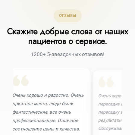
ОТЗЫВЫ
Скажите добрые слова от наших
пациентов о сервисе.
1200+ 5-звездочных отзывов!
и радостно. Очень
Очень хорошая клиника по
то, люди были
пересадке волос. Я сделал
е, все очень
пересадку волос 2 года назад, и
результаты потрясающие.
ьные. Отличное
Обслуживание, врачи и
цены и качества.