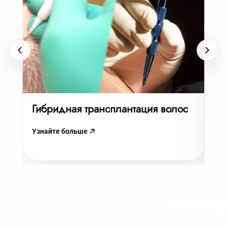
Гибридная трансплантация волос
Пе
Узнайте больше
Узн