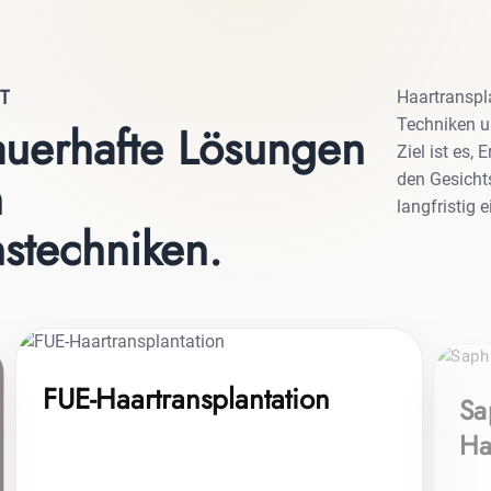
T
Haartranspl
Techniken u
auerhafte Lösungen
Ziel ist es,
n
den Gesicht
langfristig 
nstechniken.
FUE-Haartransplantation
Sa
Ha